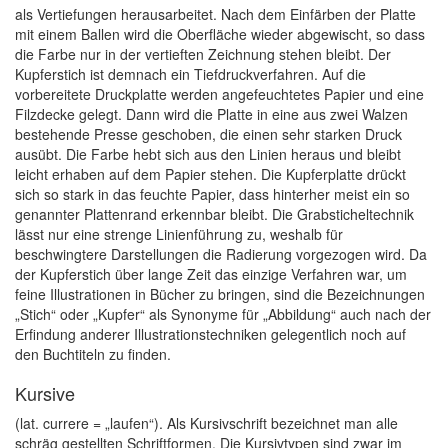
als Vertiefungen herausarbeitet. Nach dem Einfärben der Platte
mit einem Ballen wird die Oberfläche wieder abgewischt, so dass
die Farbe nur in der vertieften Zeichnung stehen bleibt. Der
Kupferstich ist demnach ein Tiefdruckverfahren. Auf die
vorbereitete Druckplatte werden angefeuchtetes Papier und eine
Filzdecke gelegt. Dann wird die Platte in eine aus zwei Walzen
bestehende Presse geschoben, die einen sehr starken Druck
ausübt. Die Farbe hebt sich aus den Linien heraus und bleibt
leicht erhaben auf dem Papier stehen. Die Kupferplatte drückt
sich so stark in das feuchte Papier, dass hinterher meist ein so
genannter Plattenrand erkennbar bleibt. Die Grabsticheltechnik
lässt nur eine strenge Linienführung zu, weshalb für
beschwingtere Darstellungen die Radierung vorgezogen wird. Da
der Kupferstich über lange Zeit das einzige Verfahren war, um
feine Illustrationen in Bücher zu bringen, sind die Bezeichnungen
„Stich“ oder „Kupfer“ als Synonyme für „Abbildung“ auch nach der
Erfindung anderer Illustrationstechniken gelegentlich noch auf
den Buchtiteln zu finden.
Kursive
(lat. currere = „laufen“). Als Kursivschrift bezeichnet man alle
schräg gestellten Schriftformen. Die Kursivtypen sind zwar im