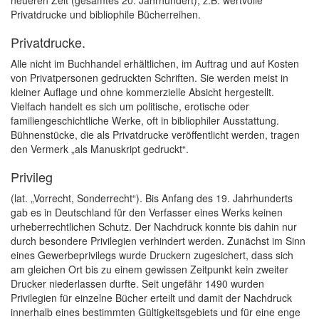
neueren Zeit (gesamtes 20. Jahrhundert), z.B. wertvolle
Privatdrucke und bibliophile Bücherreihen.
Privatdrucke.
Alle nicht im Buchhandel erhältlichen, im Auftrag und auf Kosten
von Privatpersonen gedruckten Schriften. Sie werden meist in
kleiner Auflage und ohne kommerzielle Absicht hergestellt.
Vielfach handelt es sich um politische, erotische oder
familiengeschichtliche Werke, oft in bibliophiler Ausstattung.
Bühnenstücke, die als Privatdrucke veröffentlicht werden, tragen
den Vermerk „als Manuskript gedruckt“.
Privileg
(lat. „Vorrecht, Sonderrecht“). Bis Anfang des 19. Jahrhunderts
gab es in Deutschland für den Verfasser eines Werks keinen
urheberrechtlichen Schutz. Der Nachdruck konnte bis dahin nur
durch besondere Privilegien verhindert werden. Zunächst im Sinn
eines Gewerbeprivilegs wurde Druckern zugesichert, dass sich
am gleichen Ort bis zu einem gewissen Zeitpunkt kein zweiter
Drucker niederlassen durfte. Seit ungefähr 1490 wurden
Privilegien für einzelne Bücher erteilt und damit der Nachdruck
innerhalb eines bestimmten Gültigkeitsgebiets und für eine enge