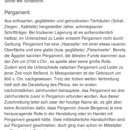
Soviel wie Schablone.
Pergament.
Aus enthaarten, geglätteten und getrockneten Tierhäuten (Schaf-,
Ziegen-, Kalbfelle) hergestellter zäher, schmiegsamer
Schriftträger. Bei trockener Lagerung ist es außerordentlich
haltbar. Im Unterschied zu Leder entsteht Pergament nicht durch
Gerbung. Pergament hat eine „Haarseite“ mit einer etwas raueren
Oberfläche und eine glatte (bzw. geglättete) „Fleischseite“. Bereits
die Ägypter kannten Pergament, die ältesten Funde stammen aus
der Zeit um 2700 v.Chr., es spielte aber keine große Rolle.
Zudem sind die Unterschiede zwischen Pergament und Leder zu
jener Zeit noch fließend. In Mesopotamien ist der Gebrauch um
800 v. Chr. nachgewiesen. Trotz der frühen weiten Verbreitung
hielt sich die Darstellung des Plinius, der im ersten
nachchristlichen Jahrhundert behauptete, das Pergament sei drei
Jahrhunderte zuvor in Pergamon erfunden worden. Aus dieser
Zuschreibung leitet sich zwar der heutige Name ab, es gibt aber
keine Anzeichen dafür, dass Pergamon (heute Bergama) je eine
herausragende Rolle in der Herstellung oder im Handel mit
Pergament gespielt hätte. Viele mittelalterliche Handschriften sind
auf Pergament geschrieben, doch ging man schon im Mittelalter