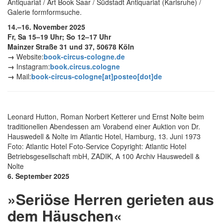
Antiquariat / Art Book Saar / Südstadt Antiquariat (Karlsruhe) /
Galerie formformsuche.
14.–16. November 2025
Fr, Sa 15–19 Uhr; So 12–17 Uhr
Mainzer Straße 31 und 37, 50678 Köln
→
Website:
book-circus-cologne.de
→
Instagram:
book.circus.cologne
→
Mail:
book-circus-cologne[at]posteo[dot]de
Leonard Hutton, Roman Norbert Ketterer und Ernst Nolte beim
traditionellen Abendessen am Vorabend einer Auktion von Dr.
Hauswedell & Nolte im Atlantic Hotel, Hamburg, 13. Juni 1973
Foto: Atlantic Hotel Foto-Service Copyright: Atlantic Hotel
Betriebsgesellschaft mbH, ZADIK, A 100 Archiv Hauswedell &
Nolte
6. September 2025
»Seriöse Herren gerieten aus
dem Häuschen«