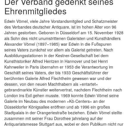
Der Verband gedenkt seines
Ehrenmitgliedes
Edwin Vömel, viele Jahre Vorstandsmitglied und Schatzmeister
des Verbandes deutscher Antiquare, ist im hohen Alter von 96
Jahren gestorben. Geboren in Düsseldorf am 15. November 1928
als Sohn des nicht unumstrittenen Galeristen und Kunsthändlers
Alexander Vömel (1897–1985) war Edwin in die Fußspuren
seines Vaters zunächst vor allem als Galerist getreten. Nach
Ausbildungsstationen in der Kestner-Gesellschaft bei dem
Kunsthistoriker Alfred Hentzen in Hannover und bei Henri
Kahnweiler in Paris übernahm er 1953 die Verantwortung im
Geschäft seines Vaters, der bis 1933 Geschäftsführer der
berühmten Galerie Alfred Flechtheim gewesen war und der
dessen, von den neuen Machthabern als »entartet«
gebrandmarkte Künstler weitervertrat, nachdem Flechtheim nach
London ins Exil gehen musste. 1969 konnte Edwin Vömel seine
Galerie im Neubau des modernen »Kö-Centers« an der
Düsseldorfer Königsallee eröffnen und ab 1996 ein großes
Stadtpalais in der Orangeriestraße beziehen. Edwin Vömel stellte
zusammen mit seiner Frau Dorothee jahrelang auf der
Antiquariatsmesse Stuttgart aus, wobei er dem Publikum nicht nur