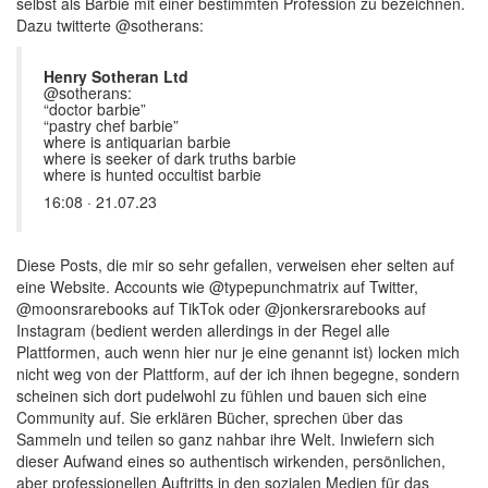
selbst als Barbie mit einer bestimmten Profession zu bezeichnen.
Dazu twitterte @sotherans:
Henry Sotheran Ltd
@sotherans:
“doctor barbie”
“pastry chef barbie”
where is antiquarian barbie
where is seeker of dark truths barbie
where is hunted occultist barbie
16:08 · 21.07.23
Diese Posts, die mir so sehr gefallen, verweisen eher selten auf
eine Website. Accounts wie @typepunchmatrix auf Twitter,
@moonsrarebooks auf TikTok oder @jonkersrarebooks auf
Instagram (bedient werden allerdings in der Regel alle
Plattformen, auch wenn hier nur je eine genannt ist) locken mich
nicht weg von der Plattform, auf der ich ihnen begegne, sondern
scheinen sich dort pudelwohl zu fühlen und bauen sich eine
Community auf. Sie erklären Bücher, sprechen über das
Sammeln und teilen so ganz nahbar ihre Welt. Inwiefern sich
dieser Aufwand eines so authentisch wirkenden, persönlichen,
aber professionellen Auftritts in den sozialen Medien für das