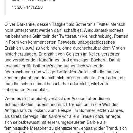
15:26 · 14.12.23
Oliver Darkshire, dessen Tätigkeit als Sotheran’s Twitter-Mensch
nicht unterschätzt werden darf, schafft es, Antiquariatsklischees
mit bekannten Stilmitteln der Twitteratur (Kleinschreibung, Pointen
in Form von kommentierten Retweets, unabgeschlossenes
Erzählen u.s.w.) zu verbinden, ohne durchschaubar dem Viralen
hinterherzujagen. Er erzählt von Geistern im Keller, verstörten
und verstörenden Kund*innen und gruseligen Büchern. Damit
erschafft er für Sotheran’s eine authentisch wirkende,
überraschende und witzige Twitter-Persönlichkeit, die man zu
kennen glaubt und deshalb nicht missen möchte. Der Laden, ob
man ihn schon einmal besucht hat oder nicht, wird zum
fabelhaften Schauplatz.
Wenn es sich anbietet, verlässt der Account aber diesen
Schauplatz des Ladens und nutzt Trends, um in die Welt des
Antiquariats zu locken. Zum Beispiel im Sommer letzten Jahres,
als Greta Gerwigs Film
Barbie
vor allem Frauen dazu anregte,
sich selbstbewusst mit einer umgedeuteten Barbie als
feministische Metapher zu identifizieren, entstand der Trend, sich